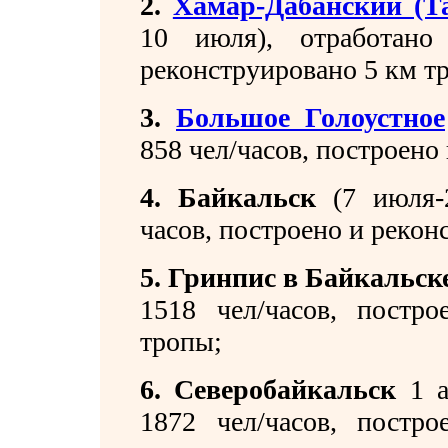
2.
Хамар-Дабанский (Т
10 июля), отработано
реконструировано 5 км т
3.
Большое Голоустное
858 чел/часов, построено
4. Байкальск
(7 июля-2
часов, построено и рекон
5. Гринпис в Байкальск
1518 чел/часов, постр
тропы;
6. Северобайкальск
1 а
1872 чел/часов, постр