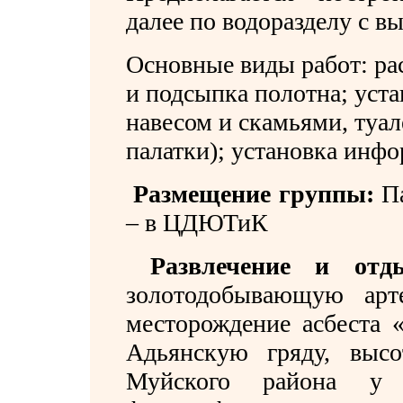
далее по водоразделу с 
Основные виды работ: ра
и подсыпка полотна
;
уста
навесом и скамьями, туал
палатки)
;
установка инф
Размещение группы:
П
– в ЦДЮТиК
Развлечение и отд
золотодобывающую арте
месторождение асбеста 
Адьянскую гряду, выс
Муйского района у в