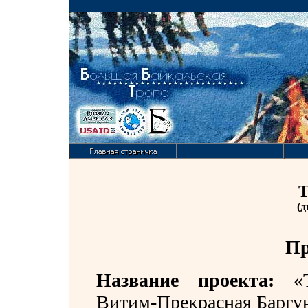
Т
(д
Пр
Название проекта:
«
Витим-Прекрасная Баргун