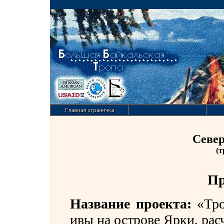
Севе
(т
Пр
Название проекта:
«Тр
ивы на острове Ярки, рас