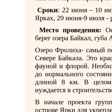
Сроки
:
22 июня – 10 ию
Ярках
,
29 июня-9 июля - 
Место проведения:
О
берег озера Байкал, губа 
Озеро Фролиха- самый п
Севере Байкала. Это кра
фауной и флорой. Необх
до нормального состоян
длиной 8 км. В целом 
нуждается в строительств
В начале проекта групп
острове Ярки для укрепле