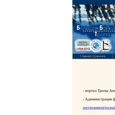
-
портал Тропы Ам
-
Администрация ф
/environment/rectra