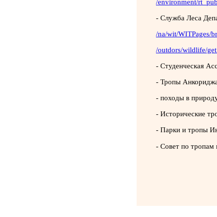
/environment/rt_pu
-
Служба Леса Деп
/
na/wit/WITPages/br
/
outdors/wildlife/ge
-
Студенческая Ас
-
Тропы Анкориджа
-
походы в природ
-
Исторические тр
-
Парки и тропы И
-
Совет по тропам