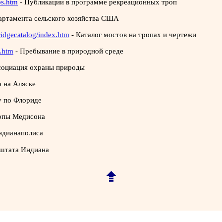
bs.htm
-
Публикации в программе рекреационных троп
артамента сельского хозяйства США
idgecatalog/index.htm
-
Каталог мостов на тропах и чертежи
t.htm
-
Пребывание в природной среде
социация охраны природы
 на Аляске
у по Флориде
опы Медисона
ндианаполиса
 штата Индиана