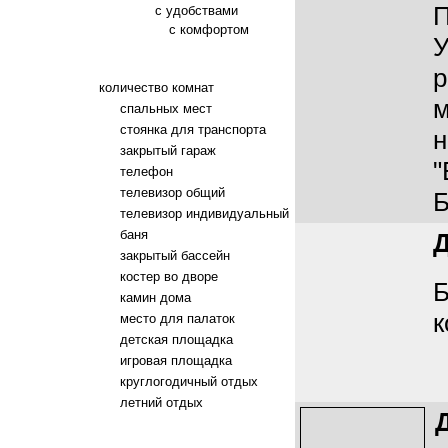
П
с удобствами
с комфортом
У
р
количество комнат
м
спальных мест
стоянка для транспорта
н
закрытый гараж
"
телефон
телевизор общий
Б
телевизор индивидуальный
баня
закрытый бассейн
костер во дворе
Б
камин дома
к
место для палаток
детская площадка
игровая площадка
круглогодичный отдых
летний отдых