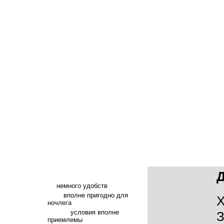
Д
немного удобств
вполне пригодно для
Х
ночлега
условия вполне
З
приемлемы