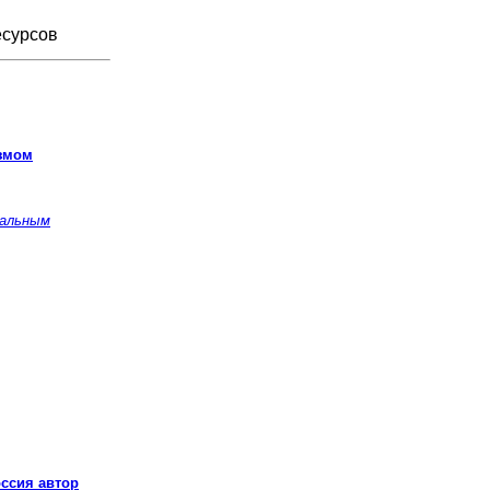
есурсов
измом
нальным
оссия автор