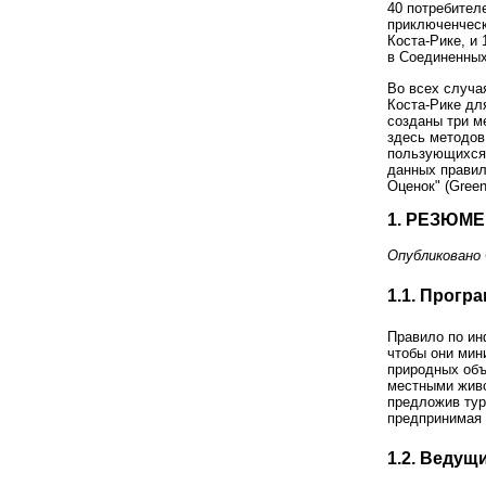
40 потребител
приключенческ
Коста-Рике, и
в Соединенных
Во всех случа
Коста-Рике дл
созданы три м
здесь методов
пользующихся 
данных правил
Оценок" (Green
1. РЕЗЮМ
Опубликовано 
1.1. Прогр
Правило по ин
чтобы они мин
природных объ
местными жив
предложив тур
предпринимая 
1.2. Веду