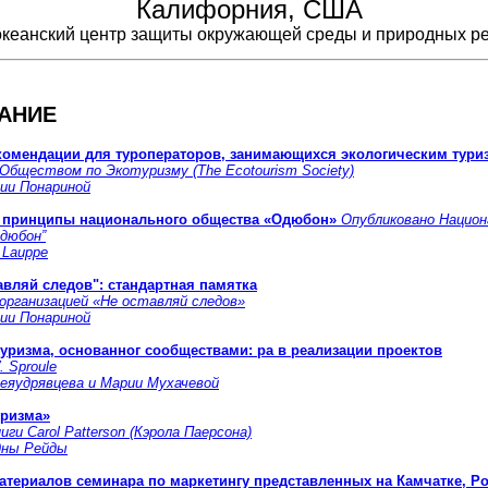
Калифорния, США
кеанский центр защиты окружающей среды и природных р
АНИЕ
комендации для туроператоров, занимающихся экологическим тур
Обществом по Экотуризму (The Ecotourism Society)
ии Понариной
 принципы национального общества «Одюбон»
Опубликовано Нацио
дюбон”
 Lauppe
авляй следов": стандартная памятка
организацией «Не оставляй следов»
ии Понариной
туризма, основанног сообществами: ра в реализации проектов
 Sproule
еяудрявцева и Марии Мухачевой
уризма»
ги Carol Patterson (Кэрола Паерсона)
дны Рейды
атериалов семинара по маркетингу представленных на Камчатке, Р