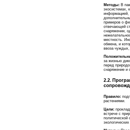
Методы:
В пак
экосистемах, 
информацией, 
дополнительны
примеров о фе
отвечающей ст
снаряжении, о
нежелательнос
местность. Ин
обмена, и кот
ввоза чуждых,
Положительны
за жизнью дик
перед природо
снаряжение и 
2.2. Прог
сопровожд
Правило:
подг
растениями.
Цели:
проклады
встрече с при
политической 
экологических