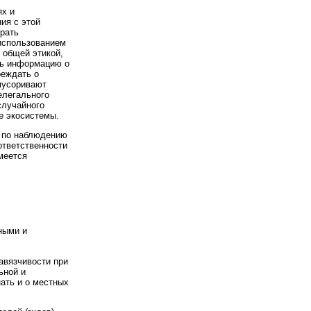
ях и
ия с этой
ирать
использованием
 общей этикой,
ть информацию о
реждать о
мусоривают
елегального
случайного
е экосистемы.
й по наблюдению
ответственности
меется
ными и
авязчивости при
ьной и
ать и о местных