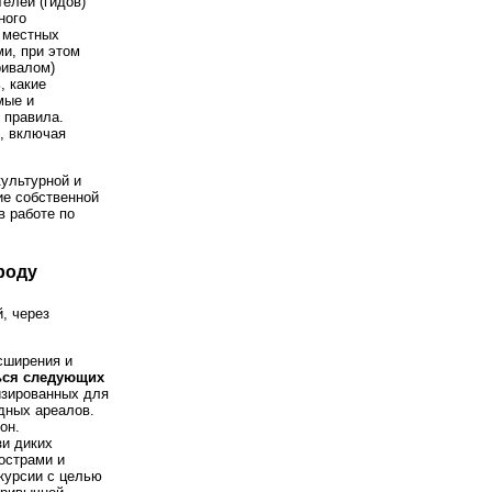
елей (гидов)
ного
 местных
и, при этом
ривалом)
, какие
мые и
 правила.
, включая
культурной и
ие собственной
в работе по
роду
, через
сширения и
ься следующих
изированных для
дных ареалов.
он.
зи диких
острами и
курсии с целью