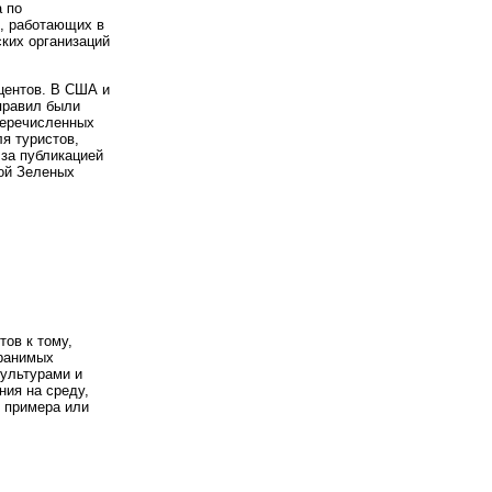
а по
в, работающих в
ских организаций
центов. В США и
правил были
перечисленных
я туристов,
за публикацией
ой Зеленых
тов к тому,
 ранимых
культурами и
ия на среду,
о примера или