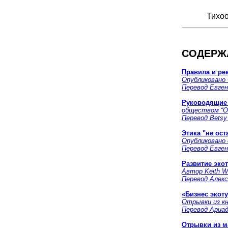
Тихоо
СОДЕРЖ
Правила и ре
Опубликовано 
Перевод Евген
Руководящие
обществом “О
Перевод Betsy
Этика "не ост
Опубликовано 
Перевод Евген
Развитие эко
Автор Keith W.
Перевод Алекс
«Бизнес экот
Отрывки из кни
Перевод Ариа
Отрывки из м