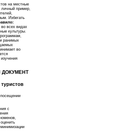
стов на местные
ь личный пример,
телей,
ным. Избегать
авило:
 во всех видах
ные культуры.
программам,
ки ранимых
ещаемых
инимает во
ется
 изучения
Й ДОКУМЕНТ
 туристов
и посещении
ния с
нения
номенов,
 оценить
ю минимизации