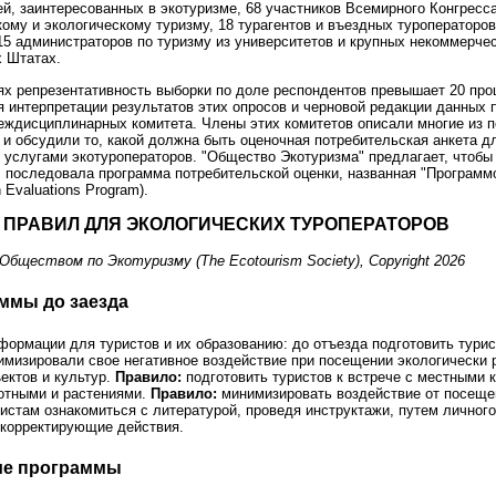
ей, заинтересованных в экотуризме, 68 участников Всемирного Конгресс
ому и экологическому туризму, 18 турагентов и въездных туроператоро
 15 администраторов по туризму из университетов и крупных некоммерче
 Штатах.
ях репрезентативность выборки по доле респондентов превышает 20 про
я интерпретации результатов этих опросов и черновой редакции данных 
еждисциплинарных комитета. Члены этих комитетов описали многие из 
 и обсудили то, какой должна быть оценочная потребительская анкета дл
услугами экотуроператоров. "Общество Экотуризма" предлагает, чтобы 
 последовала программа потребительской оценки, названная "Программ
 Evaluations Program).
Е ПРАВИЛ ДЛЯ ЭКОЛОГИЧЕСКИХ ТУРОПЕРАТОРОВ
Обществом по Экотуризму (The Ecotourism Society), Copyright 2026
аммы до заезда
формации для туристов и их образованию: до отъезда подготовить турис
имизировали свое негативное воздействие при посещении экологически
ектов и культур.
Правило:
подготовить туристов к встрече с местными 
отными и растениями.
Правило:
минимизировать воздействие от посещен
истам ознакомиться с литературой, проведя инструктажи, путем личног
корректирующие действия.
щие программы