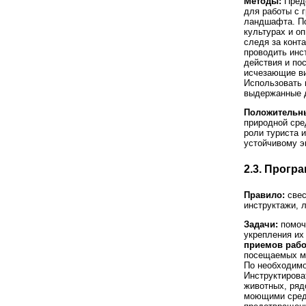
Методы:
Предо
для работы с 
ландшафта. По
культурах и о
следя за конт
проводить инст
действия и по
исчезающие ви
Использовать 
выдержанные 
Положительны
природной сре
роли туриста 
устойчивому э
2.3. Прогр
Правило:
свес
инструктажи, 
Задачи:
помочь
укрепления их
приемов рабо
посещаемых ме
По необходимо
Инструктироват
животных, ряд
моющими средс