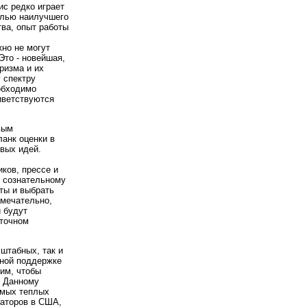
ис редко играет
целью наилучшего
тва, опыт работы
но не могут
Это - новейшая,
ризма и их
 спектру
еобходимо
иветствуются
вым
анк оценки в
овых идей.
ков, прессе и
и сознательному
ты и выбрать
амечательно,
и будут
аточном
штабных, так и
лной поддержке
тим, чтобы
. Данному
амых теплых
раторов в США,