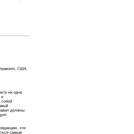
 Вермонт, США,
екта ни одна
 и
 собой
самый
правил должны
дует
редакцию, эти
иться самым