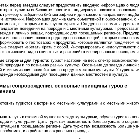
етах перед заездом следует предоставить вводную информацию о люд
которые туристы собираются посетить, подчеркнуть важность ознакомлен
к примеру с избранной библиографией и для каждого направления подб
е источники. Информация должна быть объективной и обоснованной, с 
номенах, с которыми столкнутся туристы. Следует ознакомить туриста с
андартам поведения на природе и с местными культурами. Предостави
дежде и личных вещах, подходящих для посещаемых регионов. Предуп
ти использования разного рода одноразовых вещей, которые сильно за
формировать о тех товарах и продуктах, которые являются предметом н
орые следует избегать брать с собой. Информировать о недопустимости 
 экзотических видов (животных и растений) в изолированные посещаемы
е стороны для туриста:
турист настроен на весь спектр возможносте
ой природы и по познанию разных культур. Осознание до заезда личной 
й и минимизация воздействия на среду и местные культуры. У туриста и
одежда необходимая для посещения данных местностей и культур.
раммы сопровождения: основные принципы туров с
ением
отовить туристов к встрече с местными культурами и с местными живот
вать путь к взаимной чуткости между культурами, обучая туристов нен
родой и культурами. Дать туристам возможность больше узнать о социал
ситуации в посещаемом регионе. Дать туристам возможность больше узн
 проблемах, и о работе по сохранению природы.