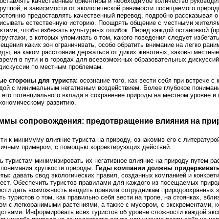
ставлять качественные ориентиры и необходимое количество руководит
группой, в зависимости от экологической ранимости посещаемого природ
стоянно предоставлять качественный перевод, подробно рассказывая о
писывать естественную историю. Поощрять общение с местными жителям
актами, чтобы избежать культурных ошибок. Перед каждой остановкой (п
руктажи, в которых упоминать о том, какого поведения следует избегать
сещения каких зон ограничивать, особо обратить внимание на легко рани
ды, на каком расстоянии держаться от диких животных, каковы местные
время в пути и в городах для всевозможных образовательных дискуссий
дискуссии по местным проблемам.
е стороны для туриста:
осознание того, как вести себя при встрече с 
дой с минимальным негативным воздействием. Более глубокое пониман
и его потенциального вклада в сохранение природы на местном уровне и 
кономическому развитию.
аммы сопровождения: предотвращение влияния на при
ти к минимуму влияние туриста на природу, ознакомив его с литературой
личным примером, с помощью корректирующих действий.
 туристам минимизировать их негативное влияние на природу путем ра
 понимания хрупкости природы.
Гиды компании должны придерживат
ты:
давать свод экологических правил, созданных компанией и конкрет
ст. Обеспечить туристов правилами для каждого из посещаемых приро
сти дать возможность вводить правила сотрудникам природоохранных з
ь туристов о том, как правильно себя вести на тропе, на стоянках, вбли
ом с легкоранимыми растениями, а также с мусором, с экскрементами, к
твами. Информировать всех туристов об уровне сложности каждой экс