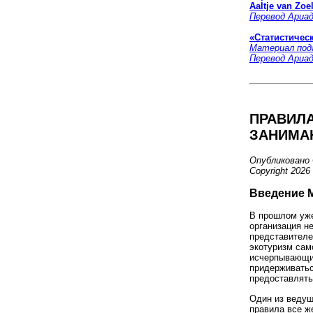
Aaltje van Zoe
Перевод Ариад
«Статистичес
Материал под
Перевод Ариа
ПРАВИЛА
ЗАНИМА
Опубликовано 
Copyright 2026
Введение 
В прошлом уже
организация н
представителе
экотуризм сам
исчерпывающий
придерживатьс
предоставлять
Один из ведущ
правила все ж