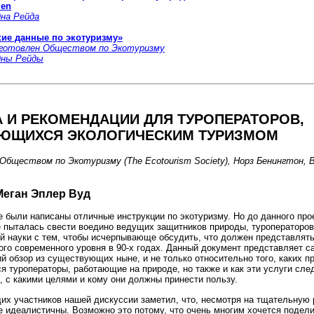
len
на Рейда
кие данные по экотуризму»
готовлен Обществом по Экотуризму
дны Рейды
 И РЕКОМЕНДАЦИИ ДЛЯ ТУРОПЕРАТОРОВ,
ЮЩИХСЯ ЭКОЛОГИЧЕСКИМ ТУРИЗМОМ
Обществом по Экотуризму (The Ecotourism Society), Норз Бенингтон,
Меган Эплер Вуд
 были написаны отличные инструкции по экотуризму. Но до данного про
е пыталась свести воедино ведущих защитников природы, туроператоров
й науки с тем, чтобы исчерпывающе обсудить, что должен представлять
ого современного уровня в 90-х годах. Данный документ представляет 
 обзор из существующих ныне, и не только относительно того, каких 
я туроператоры, работающие на природе, но также и как эти услуги сле
, с какими целями и кому они должны принести пользу.
их участников нашей дискуссии заметил, что, несмотря на тщательную 
е идеалистичны. Возможно это потому, что очень многим хочется подел