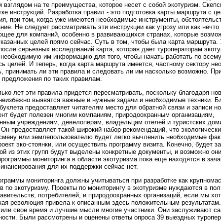
 взглядом на те преимущества, которое несет с собой экотуризм. Скепс
тке инструкций. Разработка правил - это подготовка карты маршрута с 
ия, при том, когда уже имеются необходимые инструменты, обстоятельс
ние. Не следует рассматривать эти инструкции как угрозу или как нечто
щее для компаний, особенно в развивающихся странах, которые возмож
указанных целей прямо сейчас. Суть в том, чтобы была карта маршрута. 
после серьезных исследований карта, которая дает туроператорам экоту
необходимую им информацию для того, чтобы начать работать по всему
сь целей. И теперь, когда карта маршрута имеется, частному сектору н
, принимать ли эти правила и следовать ли им насколько возможно. Пр
 предложения по таких правилам.
ько лет эти правила придется пересматривать, поскольку благодаря но
неизбежно выявятся важные и нужные задачи и необходимые техники. Бл
 буклета предоставляет читателям место для обратной связи и записи н
нт будет полезен многим компаниям, природоохранным организациям,
нным учреждениям, девелоперам, владельцам отелей и туристских доми
 Он предоставляет такой широкий набор рекомендаций, что экологическ
есмену или землепользователю будет легко вычленить необходимые фак
роект эко-стоянки, или осуществить программу визита. Конечно, будет з
ой из этих групп будут выделены конкретные документы, и возможно он
программы мониторинга в области экотуризма пока еще находятся в зач
финансирования для их поддержки сейчас нет.
граммы мониторинга должны учитываться при разработке как крупномас
в по экотуризму. Проекты по мониторингу в экотуризме нуждаются в по
равительств, потребителей, и природоохранных организаций, если мы хо
кая революция привела к описанным здесь положительным результатам
тили свое время и лучшие мысли многие участники. Они заслуживают с
ности. Были рассмотрены и оценены ответы опроса 39 выездных туропе