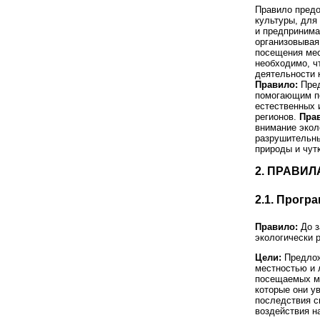
Правило предо
культуры, для
и предпринима
организовывая
посещения мес
необходимо, ч
деятельности 
Правило:
Пред
помогающим по
естественных 
регионов.
Пра
внимание экол
разрушительны
природы и чут
2. ПРАВИ
2.1. Прогр
Правило:
До з
экологически 
Цели:
Предлож
местностью и 
посещаемых ме
которые они у
последствия с
воздействия н