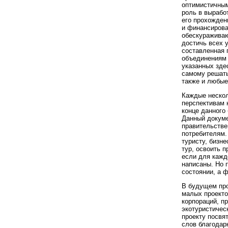
оптимистичным
роль в вырабо
его прохожден
и финансирова
обескураживаю
достичь всех 
составленная 
объединениям 
указанных зде
самому решать
также и любые
Каждые нескол
перспективам 
конце данного
Данный докуме
правительстве
потребителям.
туристу, бизн
тур, освоить п
если для кажд
написаны. Но 
состоянии, а 
В будущем про
малых проекто
корпораций, п
экотуристичес
проекту посвя
слов благодар