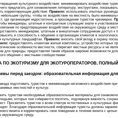
твращения культурного воздействия: минимизировать воздействие тури
 чего предлагать для ознакомления литературу, инструктажи, показыват
ть корректирующие действия.
Правило:
использовать опытных руководи
 небольшие группы, чтобы их воздействие на местность было минималь
т, где организация недостаточна, а прохождение туристов чрезмерно.
Пр
тобы менеджеры, штатные и контрактные служащие знали и участвовали
компании по предотвращению воздействия на окружающую среду и мест
оставлять менеджерам, штатным и внештатным сотрудникам доступ к 
высить и способность к общению и организации клиентов в экологичес
и культурных ландшафтах.
Правило:
вносить свой вклад в охрану пос
вило:
предоставлять клиентам жилые комплексы, устройство которых пр
огические особенности местности, сберегает местные ресурсы и не явля
м для природы, предоставляя таким образом широкие возможности для
кого общения с местными сообществами.
ЛА ПО ЭКОТУРИЗМУ ДЛЯ ЭКОТУРОПЕРАТОРОВ, ПОЛНЫ
аммы перед заездом: образовательная информация для
аезда подготовить туристов к минимизации негативного воздействия пр
ранимых местностей и культур.
ить туристам необходимые образовательные материалы для ознакомле
людьми, которых они собираются посетить, подчеркнув важность сохра
ст. Просветить туристов о всем спектре естественных и культурных фе
видят. Благодаря образовательной информации туристы должны заранее
воего визита и корректировать свое поведение в течение визита с цель
а окружающую среду.