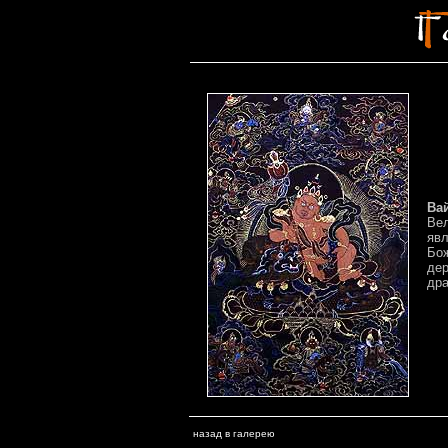
Вай
Ве
яв
Бо
де
дра
назад в галерею